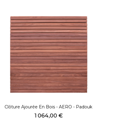
Clôture Ajourée En Bois - AERO - Padouk
Prix
1 064,00 €