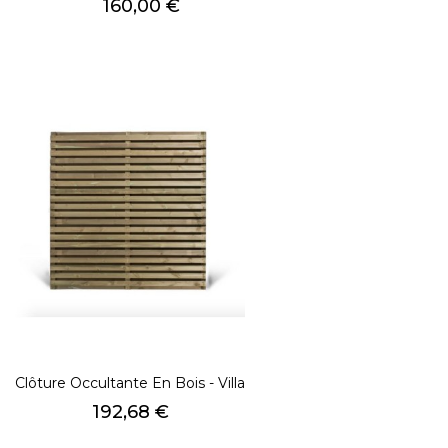
Prix
160,00 €
Clôture Occultante En Bois - Villa
Prix
192,68 €