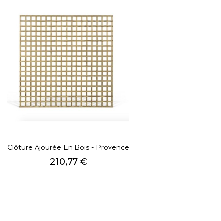
Clôture Ajourée En Bois - Provence
Prix
210,77 €