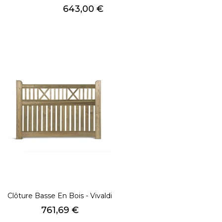
Prix
643,00 €
Clôture Basse En Bois - Vivaldi
Prix
761,69 €