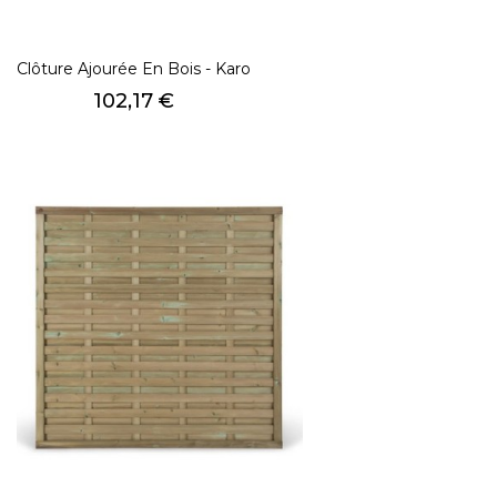
Clôture Ajourée En Bois - Karo
Prix
102,17 €