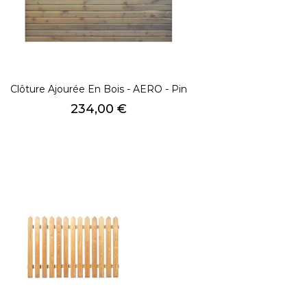
Clôture Ajourée En Bois - AERO - Pin
Prix
234,00 €