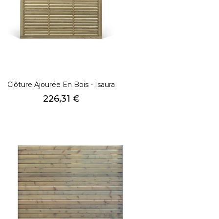
Clôture Ajourée En Bois - Isaura
Prix
226,31 €