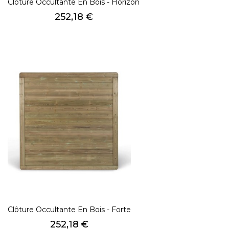
Clôture Occultante En Bois - Horizon
Prix
252,18 €
Clôture Occultante En Bois - Forte
Prix
252,18 €