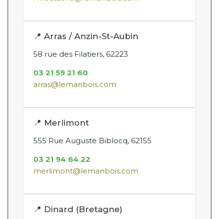
📍 Arras / Anzin-St-Aubin
58 rue des Filatiers, 62223
03 21 59 21 60
arras@lemanbois.com
📍 Merlimont
555 Rue Auguste Biblocq, 62155
03 21 94 64 22
merlimont@lemanbois.com
📍 Dinard (Bretagne)