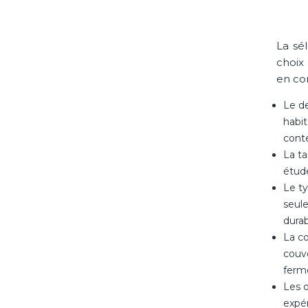
La sé
choix 
en co
Le de
habit
conte
La ta
étud
Le ty
seul
durab
La co
couv
ferm
Les o
expér