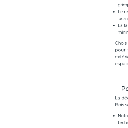
grim
Le re
loca
La fa
minim
Chois
pour 
extéri
espac
Po
La dé
Bois s
Notr
techn