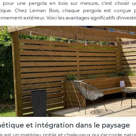
 pour une pergola en bois sur mesure, c'est choisir un 
tique. Chez Leman Bois, chaque pergola est conçue p
nnement extérieur. Voici les avantages significatifs d'investi
hétique et intégration dans le paysage
is est un matériau noble et chaleureux qui s'accorde nat