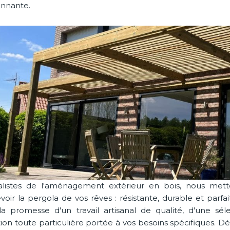
onnante.
alistes de l'aménagement extérieur en bois, nous mett
voir la pergola de vos rêves : résistante, durable et par
 la promesse d'un travail artisanal de qualité, d'une sé
tion toute particulière portée à vos besoins spécifiques.