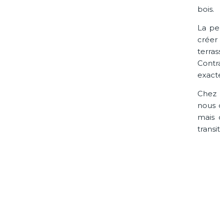
bois.
La pe
créer
terra
Contr
exacte
Chez 
nous 
mais 
transi