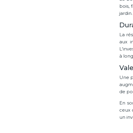
bois,
jardin
Dura
La rés
aux i
L'inv
à lon
Vale
Une p
augme
de poi
En so
ceux q
un inv