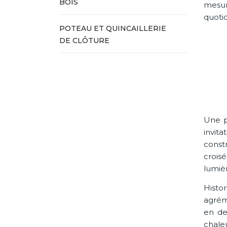
BOIS
mesur
quotid
POTEAU ET QUINCAILLERIE
DE CLÔTURE
Une p
invita
const
crois
lumiè
Histo
agrém
en de
chale