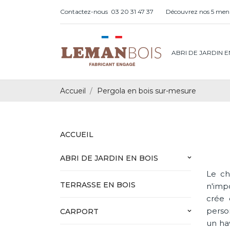
Contactez-nous
03 20 31 47 37
Découvrez nos 5 menu
ABRI DE JARDIN E
Accueil
Pergola en bois sur-mesure
ACCUEIL
ABRI DE JARDIN EN BOIS
keyboard_arrow_down
Le ch
TERRASSE EN BOIS
n'imp
crée 
perso
CARPORT
keyboard_arrow_down
un ha