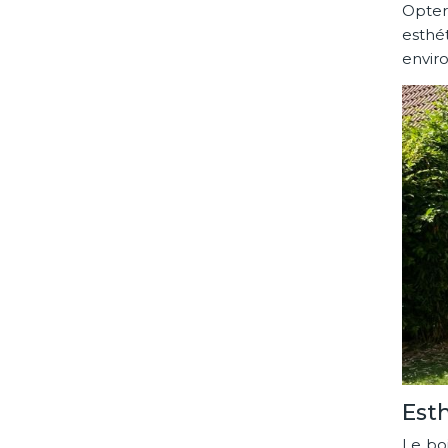
Opter
esthé
enviro
Est
Le bo