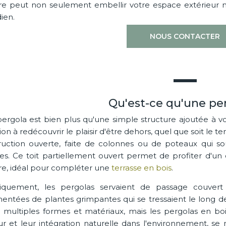
e peut non seulement embellir votre espace extérieur mai
ien.
NOUS CONTACTER
Qu'est-ce qu'une pe
ergola est bien plus qu'une simple structure ajoutée à vo
tion à redécouvrir le plaisir d'être dehors, quel que soit le
ruction ouverte, faite de colonnes ou de poteaux qui so
ées. Ce toit partiellement ouvert permet de profiter d'un
re, idéal pour compléter une
terrasse en bois
.
riquement, les pergolas servaient de passage couver
entées de plantes grimpantes qui se tressaient le long des 
 multiples formes et matériaux, mais les pergolas en boi
ur et leur intégration naturelle dans l'environnement, se