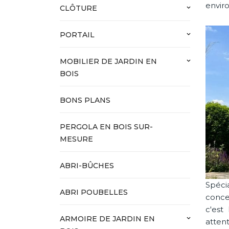
envir
CLÔTURE
keyboard_arrow_down
PORTAIL
keyboard_arrow_down
MOBILIER DE JARDIN EN
keyboard_arrow_down
BOIS
BONS PLANS
PERGOLA EN BOIS SUR-
MESURE
ABRI-BÛCHES
Spéci
ABRI POUBELLES
conce
c'est
ARMOIRE DE JARDIN EN
keyboard_arrow_down
atten