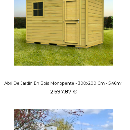
Abri De Jardin En Bois Monopente - 300x200 Cm - 5,46m²
Prix
2 597,87 €