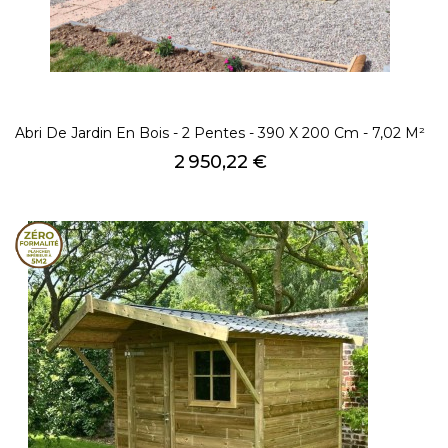
Abri De Jardin En Bois - 2 Pentes - 390 X 200 Cm - 7,02 M²
Prix
2 950,22 €