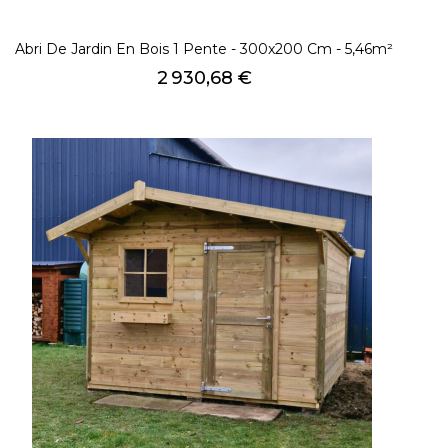
Abri De Jardin En Bois 1 Pente - 300x200 Cm - 5,46m²
Prix
2 930,68 €