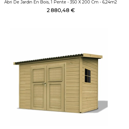
Abri De Jardin En Bois, 1 Pente - 350 X 200 Cm - 6,24m2
Prix
2 880,48 €