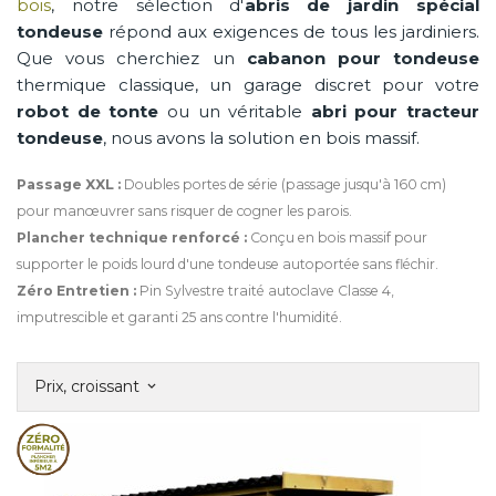
bois
, notre sélection d'
abris de jardin spécial
tondeuse
répond aux exigences de tous les jardiniers.
Que vous cherchiez un
cabanon pour tondeuse
thermique classique, un garage discret pour votre
robot de tonte
ou un véritable
abri pour tracteur
tondeuse
, nous avons la solution en bois massif.
Passage XXL :
Doubles portes de série (passage jusqu'à 160 cm)
pour manœuvrer sans risquer de cogner les parois.
Plancher technique renforcé :
Conçu en bois massif pour
supporter le poids lourd d'une tondeuse autoportée sans fléchir.
Zéro Entretien :
Pin Sylvestre traité autoclave Classe 4,
imputrescible et garanti 25 ans contre l'humidité.
Prix, croissant
keyboard_arrow_down