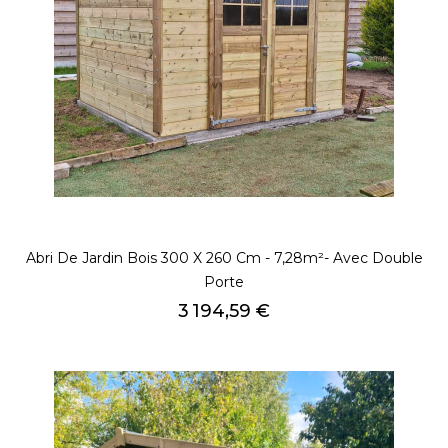
Abri De Jardin Bois 300 X 260 Cm - 7,28m²- Avec Double
Porte
Prix
3 194,59 €