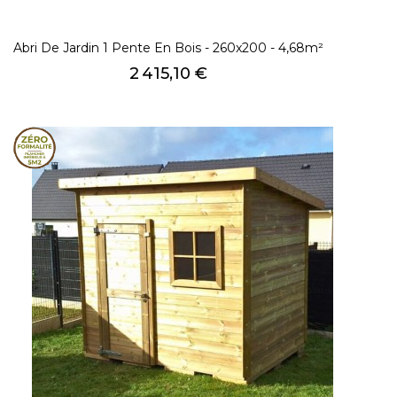
Abri De Jardin 1 Pente En Bois - 260x200 - 4,68m²
Prix
2 415,10 €