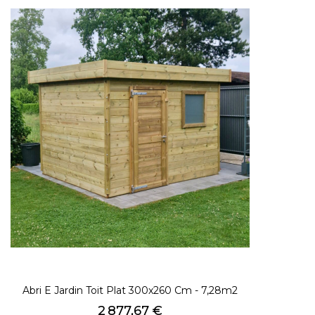
Abri E Jardin Toit Plat 300x260 Cm - 7,28m2
Prix
2 877,67 €