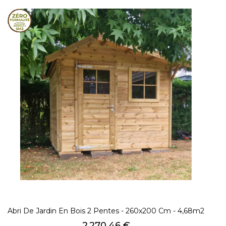
Abri De Jardin En Bois 2 Pentes - 260x200 Cm - 4,68m2
Prix
2 270,46 €