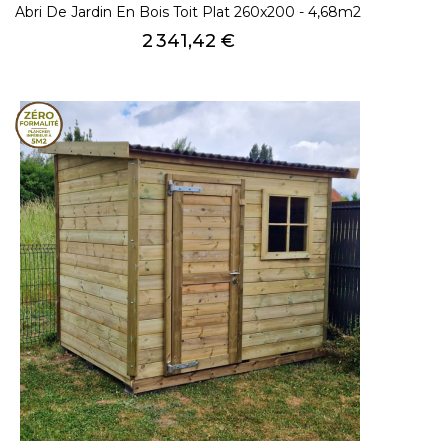
Abri De Jardin En Bois Toit Plat 260x200 - 4,68m2
Prix
2 341,42 €