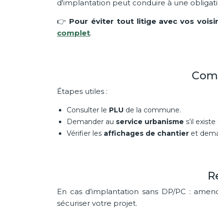
d'implantation peut conduire à une obliga
👉
Pour éviter tout litige avec vos voisi
complet
.
Comm
Étapes utiles :
Consulter le
PLU
de la commune.
Demander au
service urbanisme
s’il exist
Vérifier les
affichages de chantier
et deman
R
En cas d’implantation sans DP/PC : amende
sécuriser votre projet.