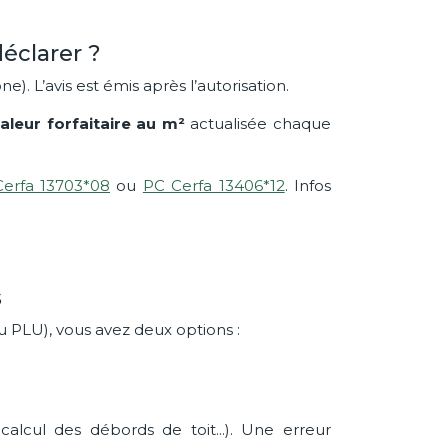
éclarer ?
ne). L’avis est émis après l’autorisation.
aleur forfaitaire au m²
actualisée chaque
erfa 13703*08
ou
PC Cerfa 13406*12
. Infos
s
u PLU), vous avez deux options :
alcul des débords de toit...). Une erreur