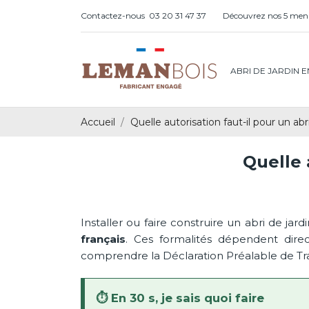
Contactez-nous
03 20 31 47 37
Découvrez nos 5 menu
ABRI DE JARDIN E
Accueil
Quelle autorisation faut-il pour un abri
Quelle 
Installer ou faire construire un abri de ja
français
. Ces formalités dépendent dire
comprendre la Déclaration Préalable de Trav
⏱️ En 30 s, je sais quoi faire