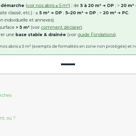
 démarche
(
voir nos abris ≤ 5 m²
) ; de
5 à 20 m²
➜
DP
; >
20 m²
e classé, etc.) : ≤
5 m²
➜
DP
;
5–20 m²
➜
DP
; >
20 m²
➜
PC
.
 individuelle et annexes).
 surface
> 5 m²
(voir
comment déclarer
).
rer une
base stable & drainée
(voir
guide Fondations
).
nos abris ≤ 5 m² (exempts de formalités en zone non protégée) et n
arches
t, où ?