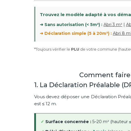
Trouvez le modèle adapté à vos déma
➜ Sans autorisation (< 5m²) :
Abri 3 m²
|
Ab
➜ Déclaration simple (5 à 20m²) :
Abri 8 m
*Toujours vérifier le
PLU
de votre commune (hauteur,
Comment faire l
1. La Déclaration Préalable (DP
Vous devez déposer une Déclaration Préalab
est ≤ 12 m.
✓
Surface concernée :
5–20 m² (hauteur ≤