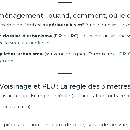
ménagement : quand, comment, où le d
taxable de l’abri est
supérieure à 5 m²
(quelle que soit la zo
le
dossier d’urbanisme
(DP ou PC). Le calcul utilise une
v
ec le
simulateur officiel
.
 guichet urbanisme
(souvent en ligne). Formulaires :
DP C
agement
.
Voisinage et PLU : La règle des 3 mètre
as au hasard. En règle générale (sauf indication contraire d
ligne du terrain).
.
 pièges (gestion des eaux de pluie, servitude de vue, c