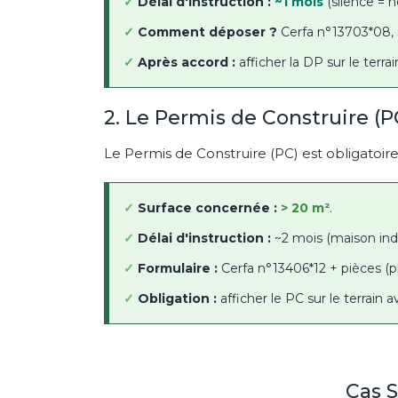
✓
Délai d'instruction :
~1 mois
(silence = n
✓
Comment déposer ?
Cerfa n°13703*08, 
✓
Après accord :
afficher la DP sur le terrai
2. Le Permis de Construire (P
Le Permis de Construire (PC) est obligatoire
✓
Surface concernée :
> 20 m²
.
✓
Délai d'instruction :
~2 mois (maison indi
✓
Formulaire :
Cerfa n°13406*12 + pièces (p
✓
Obligation :
afficher le PC sur le terrain a
Cas S