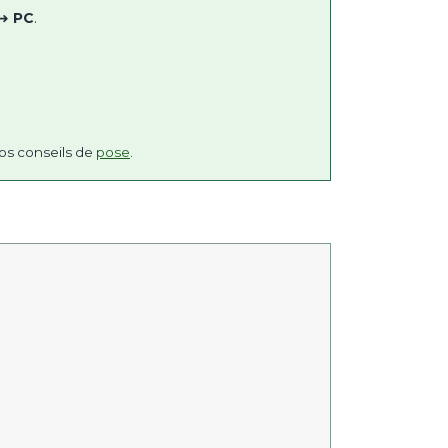
➜
PC
.
os conseils de
pose
.