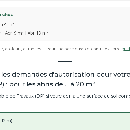
rches :
ri 4 m²
²
|
Abri 9 m²
|
Abri 10 m²
 couleurs, distances…). Pour une pose durable, consultez notre
guid
es demandes d'autorisation pour votre 
) : pour les abris de 5 à 20 m²
le de Travaux (DP) si votre abri a une surface au sol com
 12 m).