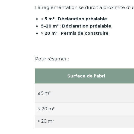
La réglementation se durcit à proximité d’un
≤
5 m²
:
Déclaration préalable
.
5–20 m²
:
Déclaration préalable
.
>
20 m²
:
Permis de construire
.
Pour résumer :
Surface de l'abri
≤ 5 m²
5–20 m²
> 20 m²