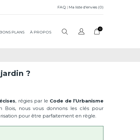
FAQ
|
Ma liste d'envies (
0
)
0
BONS PLANS
À PROPOS
jardin ?
écises
, régies par le
Code de l’Urbanisme
n Bois, nous vous donnons les clés pour
risation pour être parfaitement en règle.