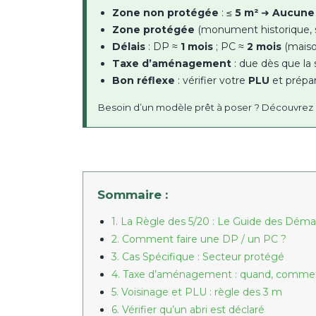
Zone non protégée
: ≤
5 m²
➜
Aucune
Zone protégée
(monument historique, sit
Délais
: DP ≈
1 mois
; PC ≈
2 mois
(maison
Taxe d’aménagement
: due dès que la
Bon réflexe
: vérifier votre
PLU
et prépa
Besoin d’un modèle prêt à poser ? Découvrez 
Sommaire :
1. La Règle des 5/20 : Le Guide des Dém
2. Comment faire une DP / un PC ?
3. Cas Spécifique : Secteur protégé
4. Taxe d’aménagement : quand, commen
5. Voisinage et PLU : règle des 3 m
6. Vérifier qu’un abri est déclaré