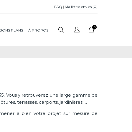
FAQ
|
Ma liste d'envies (
0
)
0
BONS PLANS
À PROPOS
55. Vous y retrouverez une large gamme de
lôtures, terrasses, carports, jardinières …
r mener à bien votre projet sur mesure de