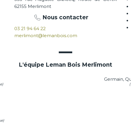
62155 Merlimont
Nous contacter
03 21 94 64 22
merlimont@lemanbois.com
L'équipe Leman Bois Merlimont
Germain, Que
e)
(
ue)