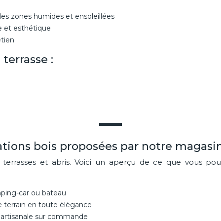
 les zones humides et ensoleillées
e et esthétique
etien
terrasse :
sations bois proposées par notre magasi
s terrasses et abris. Voici un aperçu de ce que vous 
mping-car ou bateau
re terrain en toute élégance
ion artisanale sur commande