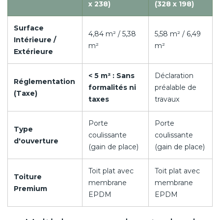
x 238)
(328 x 198)
Surface
4,84 m² / 5,38
5,58 m² / 6,49
Intérieure /
m²
m²
Extérieure
< 5 m² : Sans
Déclaration
Réglementation
formalités ni
préalable de
(Taxe)
taxes
travaux
Porte
Porte
Type
coulissante
coulissante
d'ouverture
(gain de place)
(gain de place)
Toit plat avec
Toit plat avec
Toiture
membrane
membrane
Premium
EPDM
EPDM