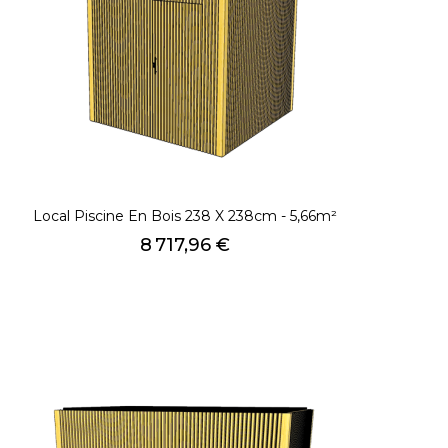
Local Piscine En Bois 238 X 238cm - 5,66m²
Prix
8 717,96 €