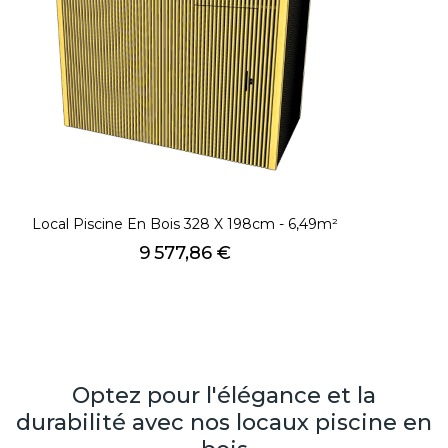
Local Piscine En Bois 328 X 198cm - 6,49m²
Prix
9 577,86 €
Optez pour l'élégance et la
durabilité avec nos locaux piscine en