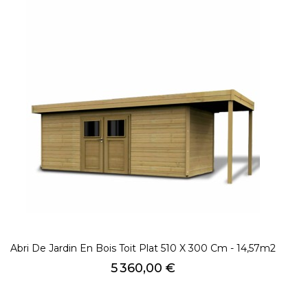
Abri De Jardin En Bois Toit Plat 510 X 300 Cm - 14,57m2
Prix
5 360,00 €