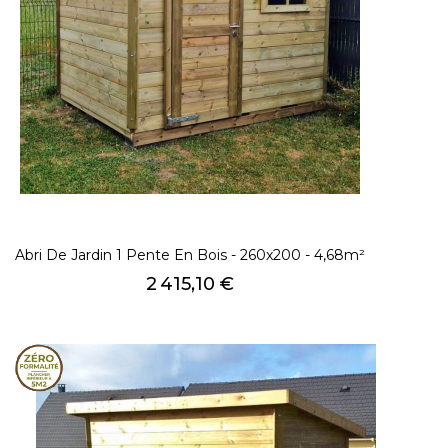
Abri De Jardin 1 Pente En Bois - 260x200 - 4,68m²
Prix
2 415,10 €