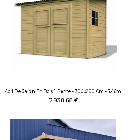
Abri De Jardin En Bois 1 Pente - 300x200 Cm - 5,46m²
Prix
2 930,68 €