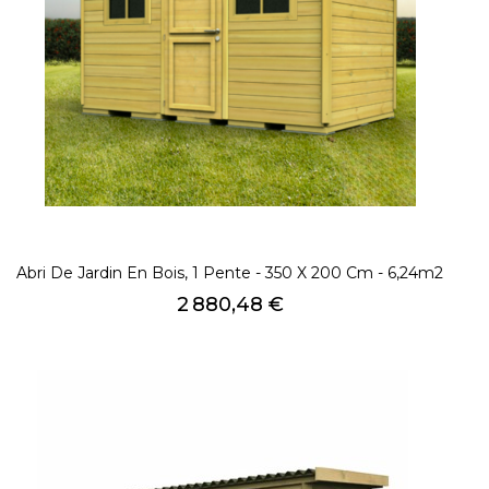
Abri De Jardin En Bois, 1 Pente - 350 X 200 Cm - 6,24m2
Prix
2 880,48 €