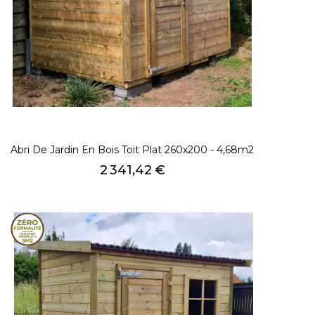
Abri De Jardin En Bois Toit Plat 260x200 - 4,68m2
Prix
2 341,42 €