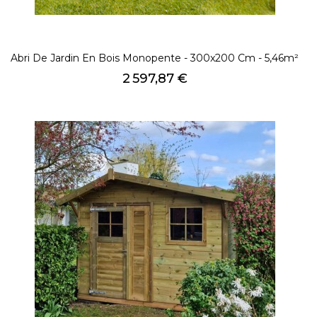
Abri De Jardin En Bois Monopente - 300x200 Cm - 5,46m²
Prix
2 597,87 €