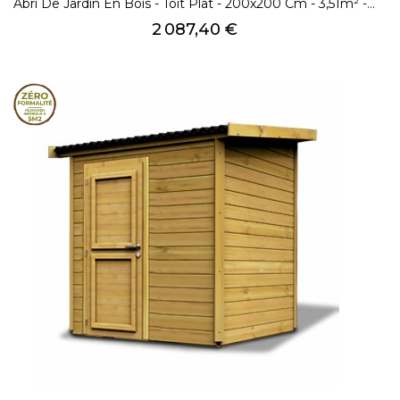
Abri De Jardin En Bois - Toit Plat - 200x200 Cm - 3,51m² -...
Prix
2 087,40 €