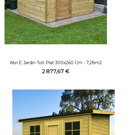
Abri E Jardin Toit Plat 300x260 Cm - 7,28m2
Prix
2 877,67 €