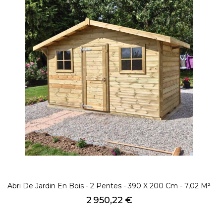
Abri De Jardin En Bois - 2 Pentes - 390 X 200 Cm - 7,02 M²
Prix
2 950,22 €