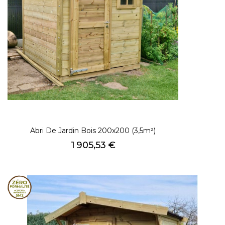
Abri De Jardin Bois 200x200 (3,5m²)
Prix
1 905,53 €