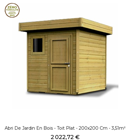
Abri De Jardin En Bois - Toit Plat - 200x200 Cm - 3,51m²
Prix
2 022,72 €