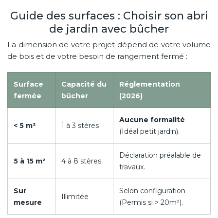
Guide des surfaces : Choisir son abri
de jardin avec bûcher
La dimension de votre projet dépend de votre volume
de bois et de votre besoin de rangement fermé :
Surface
Capacité du
Réglementation
fermée
bûcher
(2026)
Aucune formalité
< 5 m²
1 à 3 stères
(Idéal petit jardin).
Déclaration préalable de
5 à 15 m²
4 à 8 stères
travaux.
Sur
Selon configuration
Illimitée
mesure
(Permis si > 20m²).