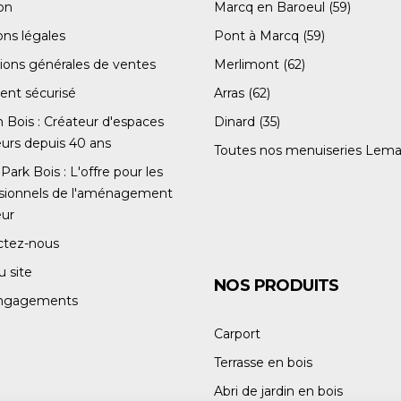
son
Marcq en Baroeul (59)
ns légales
Pont à Marcq (59)
ions générales de ventes
Merlimont (62)
ent sécurisé
Arras (62)
Bois : Créateur d'espaces
Dinard (35)
eurs depuis 40 ans
Toutes nos menuiseries Lema
Park Bois : L'offre pour les
ssionnels de l'aménagement
eur
ctez-nous
u site
NOS PRODUITS
ngagements
Carport
Terrasse en bois
Abri de jardin en bois