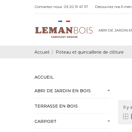
Contactez-nous
03 20 31 47 37
Découvrez nos 5 menu
ABRI DE JARDIN E
Accueil
Poteau et quincaillerie de clôture
ACCUEIL
ABRI DE JARDIN EN BOIS
keyboard_arrow_down
TERRASSE EN BOIS
Il y
CARPORT
keyboard_arrow_down