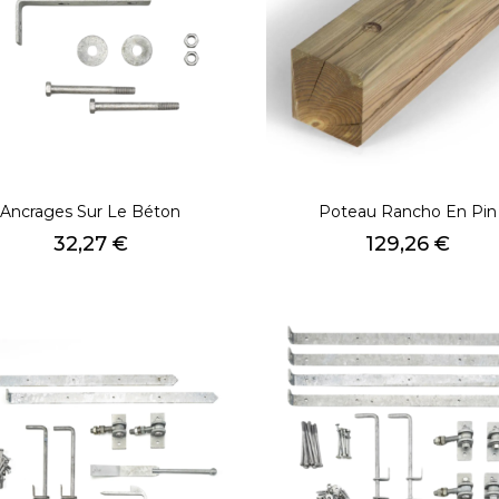
Ancrages Sur Le Béton
Poteau Rancho En Pin
Prix
Prix
32,27 €
129,26 €