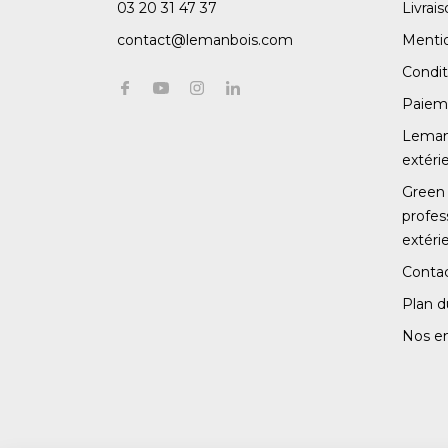
03 20 31 47 37
Livrai
contact@lemanbois.com
Mentio
Condit
Paiem
Leman 
extéri
Green 
profe
extéri
Conta
Plan d
Nos e