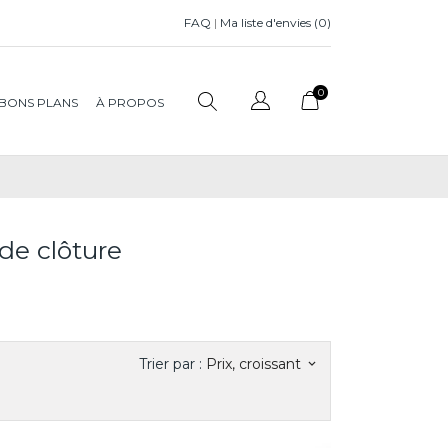
FAQ
|
Ma liste d'envies (
0
)
0
BONS PLANS
À PROPOS
 de clôture
Trier par :
Prix, croissant
keyboard_arrow_down