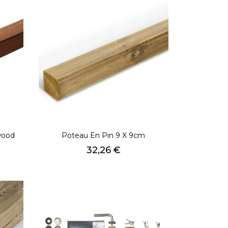
wood
Poteau En Pin 9 X 9cm
Prix
32,26 €