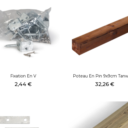
Fixation En V
Poteau En Pin 9x9cm Tan
Prix
Prix
2,44 €
32,26 €