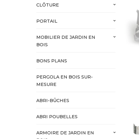
CLÔTURE
keyboard_arrow_down
PORTAIL
keyboard_arrow_down
MOBILIER DE JARDIN EN
keyboard_arrow_down
BOIS
BONS PLANS
PERGOLA EN BOIS SUR-
MESURE
ABRI-BÛCHES
ABRI POUBELLES
ARMOIRE DE JARDIN EN
keyboard_arrow_down