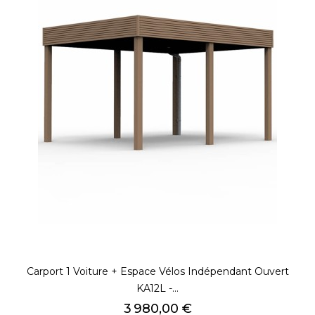
Carport 1 Voiture + Espace Vélos Indépendant Ouvert
KA12L -...
Prix
3 980,00 €