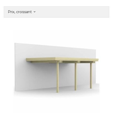
Prix, croissant
keyboard_arrow_down