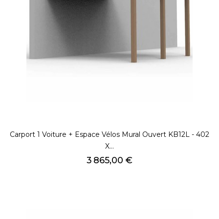
Carport 1 Voiture + Espace Vélos Mural Ouvert KB12L - 402
X...
Prix
3 865,00 €