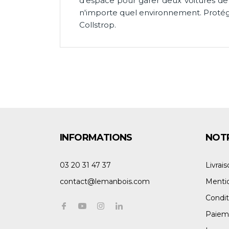
d'espace pour garer deux voitures de 
n'importe quel environnement. Protég
Collstrop.
INFORMATIONS
NOTR
03 20 31 47 37
Livrai
contact@lemanbois.com
Mentio
Condit
Paiem