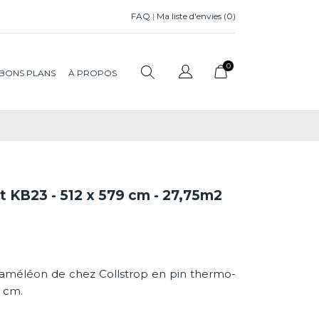
FAQ
|
Ma liste d'envies (
0
)
0
BONS PLANS
À PROPOS
t KB23 - 512 x 579 cm - 27,75m2
améléon de chez Collstrop en pin thermo-
9 cm.