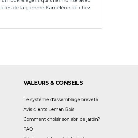
t un look élégant qui s'harmonise avec
2 places de la gamme Kaméléon de chez
E
VALEURS & CONSEILS
Le système d’assemblage breveté
Avis clients Leman Bois
Comment choisir son abri de jardin?
FAQ