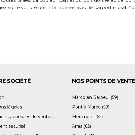
toutes tailles. La couleur Camel du bois donne au carpor
ez votre voiture des intempéries avec le carport mural 
E SOCIÉTÉ
NOS POINTS DE VENT
son
Marcq en Baroeul (59)
ns légales
Pont à Marcq (59)
ions générales de ventes
Merlimont (62)
ent sécurisé
Arras (62)