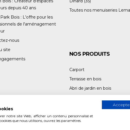
Bois : Créateur d'espaces
Dinard (35)
eurs depuis 40 ans
Toutes nos menuiseries Lema
Park Bois : L'offre pour les
ssionnels de l'aménagement
eur
ctez-nous
u site
NOS PRODUITS
ngagements
Carport
Terrasse en bois
Abri de jardin en bois
Armoire de jardin en bois
Accepter
ookies
rer notre site Web, afficher un contenu personnalisé et
 cookies que nous utilisons, ouvrez les paramètres.