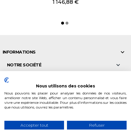
Prix
1 146,88 €

INFORMATIONS

NOTRE SOCIÉTÉ

NOS POINTS DE VENTE
Nous utilisons des cookies

VALEURS & CONSEILS
Nous pouvons les placer pour analyser les données de nos visiteurs,
améliorer notre site Web, afficher un contenu personnalisé et vous faire
vivre une expérience inoubliable. Pour plus d'informations sur les cookies

NOS PRODUITS
que nous utilisons, ouvrez les paramètres.

MON COMPTE
Accepter tout
Refuser