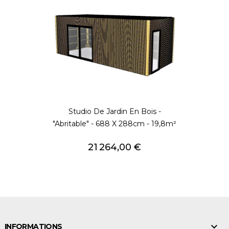
Studio De Jardin En Bois -
"Abritable" - 688 X 288cm - 19,8m²
Prix
21 264,00 €

INFORMATIONS