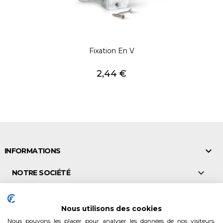
Fixation En V
Prix
2,44 €

INFORMATIONS

NOTRE SOCIÉTÉ

NOS POINTS DE VENTE
Nous utilisons des cookies

VALEURS & CONSEILS
Nous pouvons les placer pour analyser les données de nos visiteurs,