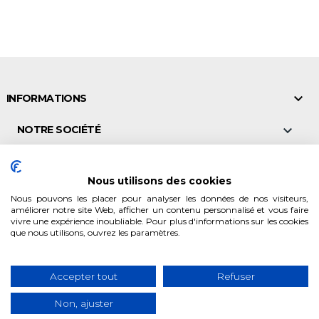

INFORMATIONS

NOTRE SOCIÉTÉ

NOS POINTS DE VENTE
Nous utilisons des cookies

VALEURS & CONSEILS
Nous pouvons les placer pour analyser les données de nos visiteurs,
améliorer notre site Web, afficher un contenu personnalisé et vous faire
vivre une expérience inoubliable. Pour plus d'informations sur les cookies

NOS PRODUITS
que nous utilisons, ouvrez les paramètres.

MON COMPTE
Accepter tout
Refuser
Non, ajuster