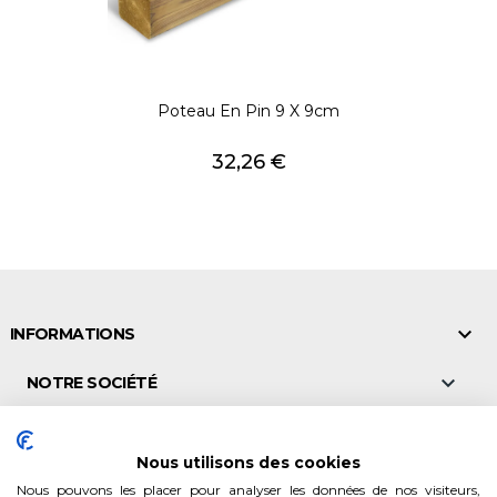
Poteau En Pin 9 X 9cm
Prix
32,26 €

INFORMATIONS

NOTRE SOCIÉTÉ

NOS POINTS DE VENTE
Nous utilisons des cookies

VALEURS & CONSEILS
Nous pouvons les placer pour analyser les données de nos visiteurs,