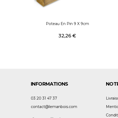
Poteau En Pin 9 X 9cm
Prix
32,26 €
INFORMATIONS
NOTR
03 20 31 47 37
Livrai
contact@lemanbois.com
Mentio
Condit