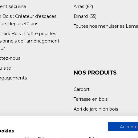
ent sécurisé
Arras (62)
Bois : Créateur d'espaces
Dinard (35)
eurs depuis 40 ans
Toutes nos menuiseries Lema
Park Bois : L'offre pour les
ssionnels de l'aménagement
eur
ctez-nous
u site
NOS PRODUITS
ngagements
Carport
Terrasse en bois
Abri de jardin en bois
Armoire de jardin en bois
Accepter
ookies