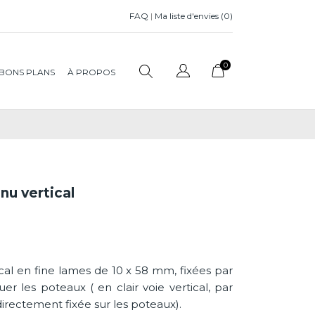
FAQ
|
Ma liste d'envies (
0
)
0
BONS PLANS
À PROPOS
nu vertical
tical en fine lames de 10 x 58 mm, fixées par
r les poteaux ( en clair voie vertical, par
irectement fixée sur les poteaux).