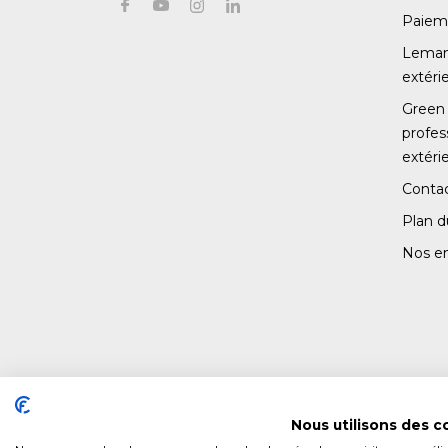
Paiem
Leman 
extéri
Green 
profe
extéri
Conta
Plan d
Nos e
Nous utilisons des c