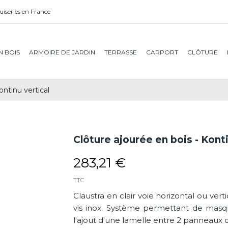
iseries en France
N BOIS
ARMOIRE DE JARDIN
TERRASSE
CARPORT
CLÔTURE
ontinu vertical
Clôture ajourée en bois - Konti
283,21 €
TTC
Claustra en clair voie horizontal ou ver
vis inox. Système permettant de masque
l'ajout d'une lamelle entre 2 panneaux d