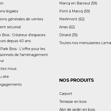
son
Marcq en Baroeul (59)
ns légales
Pont à Marcq (59)
ions générales de ventes
Merlimont (62)
ent sécurisé
Arras (62)
Bois : Créateur d'espaces
Dinard (35)
eurs depuis 40 ans
Toutes nos menuiseries Lema
Park Bois : L'offre pour les
ssionnels de l'aménagement
eur
ctez-nous
u site
NOS PRODUITS
ngagements
Carport
Terrasse en bois
Abri de jardin en bois