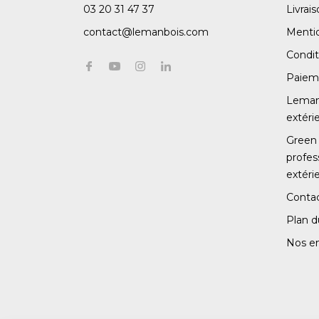
03 20 31 47 37
Livrai
contact@lemanbois.com
Mentio
Condit
Paiem
Leman 
extéri
Green 
profe
extéri
Conta
Plan d
Nos e